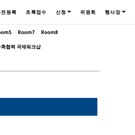
사전등록
초록접수
신청
위원회
행사장
oom5
Room7
Room8
 구축협력 국제워크샵